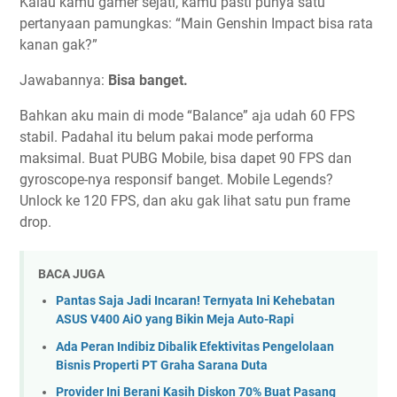
Kalau kamu gamer sejati, kamu pasti punya satu
pertanyaan pamungkas: “Main Genshin Impact bisa rata
kanan gak?”
Jawabannya:
Bisa banget.
Bahkan aku main di mode “Balance” aja udah 60 FPS
stabil. Padahal itu belum pakai mode performa
maksimal. Buat PUBG Mobile, bisa dapet 90 FPS dan
gyroscope-nya responsif banget. Mobile Legends?
Unlock ke 120 FPS, dan aku gak lihat satu pun frame
drop.
BACA JUGA
Pantas Saja Jadi Incaran! Ternyata Ini Kehebatan
ASUS V400 AiO yang Bikin Meja Auto-Rapi
Ada Peran Indibiz Dibalik Efektivitas Pengelolaan
Bisnis Properti PT Graha Sarana Duta
Provider Ini Berani Kasih Diskon 70% Buat Pasang