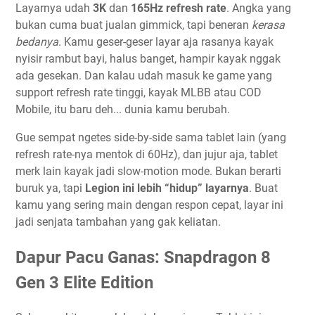
Layarnya udah
3K
dan
165Hz refresh rate
. Angka yang
bukan cuma buat jualan gimmick, tapi beneran
kerasa
bedanya
. Kamu geser-geser layar aja rasanya kayak
nyisir rambut bayi, halus banget, hampir kayak nggak
ada gesekan. Dan kalau udah masuk ke game yang
support refresh rate tinggi, kayak MLBB atau COD
Mobile, itu baru deh... dunia kamu berubah.
Gue sempat ngetes side-by-side sama tablet lain (yang
refresh rate-nya mentok di 60Hz), dan jujur aja, tablet
merk lain kayak jadi slow-motion mode. Bukan berarti
buruk ya, tapi
Legion ini lebih “hidup” layarnya
. Buat
kamu yang sering main dengan respon cepat, layar ini
jadi senjata tambahan yang gak keliatan.
Dapur Pacu Ganas: Snapdragon 8
Gen 3 Elite Edition