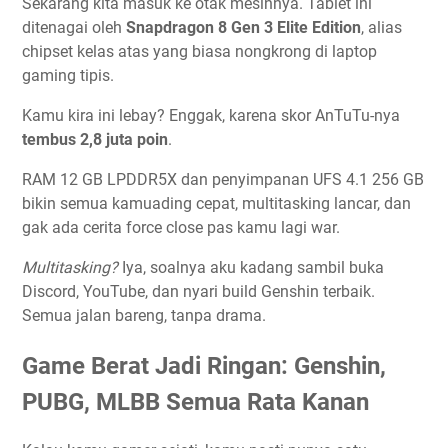
Sekarang kita masuk ke otak mesinnya. Tablet ini
ditenagai oleh
Snapdragon 8 Gen 3 Elite Edition
, alias
chipset kelas atas yang biasa nongkrong di laptop
gaming tipis.
Kamu kira ini lebay? Enggak, karena skor AnTuTu-nya
tembus 2,8 juta poin
.
RAM 12 GB LPDDR5X dan penyimpanan UFS 4.1 256 GB
bikin semua kamuading cepat, multitasking lancar, dan
gak ada cerita force close pas kamu lagi war.
Multitasking?
Iya, soalnya aku kadang sambil buka
Discord, YouTube, dan nyari build Genshin terbaik.
Semua jalan bareng, tanpa drama.
Game Berat Jadi Ringan: Genshin,
PUBG, MLBB Semua Rata Kanan