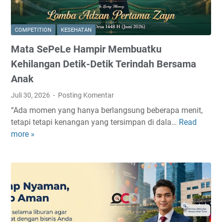
a
d
B
a
e
n
COMPETITION
KESEHATAN
r
E
Mata SePeLe Hampir Membuatku
a
l
l
e
Kehilangan Detik-Detik Terindah Bersama
i
g
Anak
h
a
Juli 30, 2026
Posting Komentar
k
n
e
C
“Ada momen yang hanya berlangsung beberapa menit,
L
o
tetapi tetapi kenangan yang tersimpan di dala…
Read
M
e
c
more »
a
m
o
t
a
k
a
r
u
S
i
n
e
B
t
P
e
u
e
s
k
L