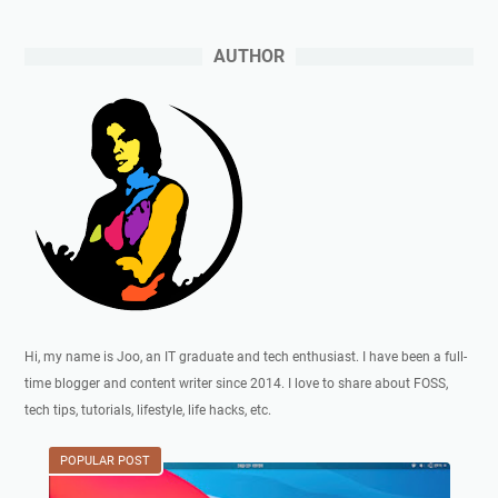
n
i
l
a
I
i
AUTHOR
V
n
h
P
f
I
S
o
n
M
r
t
e
m
e
m
a
r
b
s
n
a
i
e
n
,
t
t
U
B
u
M
i
Hi, my name is Joo, an IT graduate and tech enthusiast. I have been a full-
W
K
s
time blogger and content writer since 2014. I love to share about FOSS,
e
M
n
tech tips, tutorials, lifestyle, life hacks, etc.
b
P
i
s
e
s
POPULAR POST
i
r
d