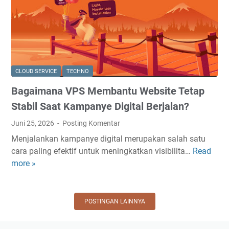
T
u
o
e
b
m
r
a
k
i
h
e
n
C
-
d
a
6
CLOUD SERVICE
TECHNO
a
r
1
Bagaimana VPS Membantu Website Tetap
h
a
,
B
O
P
Stabil Saat Kampanye Digital Berjalan?
e
r
a
Juni 25, 2026
Posting Komentar
r
a
n
Menjalankan kampanye digital merupakan salah satu
s
n
d
cara paling efektif untuk meningkatkan visibilita…
Read
a
B
g
u
more »
m
a
M
a
a
g
e
n
A
a
n
M
n
i
c
POSTINGAN LAINNYA
e
a
m
a
m
k
a
r
i