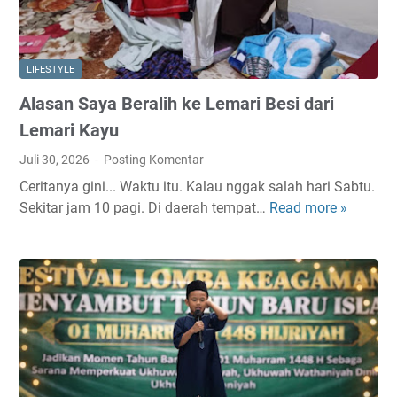
i
L
a
LIFESTYLE
p
Alasan Saya Beralih ke Lemari Besi dari
t
o
Lemari Kayu
p
Juli 30, 2026
Posting Komentar
G
Ceritanya gini... Waktu itu. Kalau nggak salah hari Sabtu.
a
Sekitar jam 10 pagi. Di daerah tempat…
Read more »
A
m
l
i
a
n
s
g
a
T
n
i
S
p
a
i
y
s