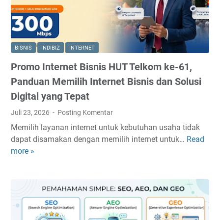
i
D
e
d
i
H
a
b
a
r
a
m
BISNIS
INDIBIZ
INTERNET
i
w
p
L
Promo Internet Bisnis HUT Telkom ke-61,
a
i
e
K
r
Panduan Memilih Internet Bisnis dan Solusi
m
e
M
Digital yang Tepat
a
r
e
r
Juli 23, 2026
Posting Komentar
j
m
i
a
b
Memilih layanan internet untuk kebutuhan usaha tidak
K
u
dapat disamakan dengan memilih internet untuk…
Read
P
a
a
more »
r
y
t
o
u
k
m
u
o
K
I
e
n