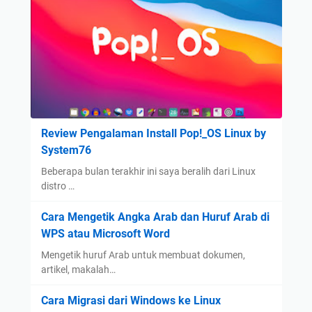
t
l
a
e
u
n
T
M
S
e
e
o
t
m
l
a
a
u
p
h
s
S
a
i
Review Pengalaman Install Pop!_OS Linux by
t
m
D
System76
a
i
i
b
S
g
Beberapa bulan terakhir ini saya beralih dari Linux
i
E
distro …
i
l
O
t
Cara Mengetik Angka Arab dan Huruf Arab di
S
,
a
WPS atau Microsoft Word
a
A
l
a
E
y
Mengetik huruf Arab untuk membuat dokumen,
t
O
artikel, makalah…
a
K
,
n
Cara Migrasi dari Windows ke Linux
a
d
g