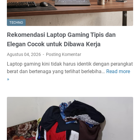
TECHNO
Rekomendasi Laptop Gaming Tipis dan
Elegan Cocok untuk Dibawa Kerja
Agustus 04, 2026
Posting Komentar
Laptop gaming kini tidak harus identik dengan perangkat
berat dan bertenaga yang terlihat berlebiha…
Read more
R
»
e
k
o
m
e
n
d
a
s