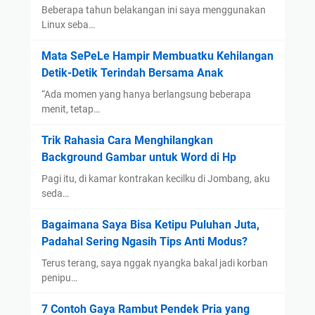
m
a
T
Beberapa tahun belakangan ini saya menggunakan
p
n
Linux seba…
e
a
G
p
Mata SePeLe Hampir Membuatku Kehilangan
n
E
a
Detik-Detik Terindah Bersama Anak
y
O
t
e
“Ada momen yang hanya berlangsung beberapa
D
menit, tetap…
i
Trik Rahasia Cara Menghilangkan
g
Background Gambar untuk Word di Hp
i
t
Pagi itu, di kamar kontrakan kecilku di Jombang, aku
a
seda…
l
Bagaimana Saya Bisa Ketipu Puluhan Juta,
B
Padahal Sering Ngasih Tips Anti Modus?
e
r
Terus terang, saya nggak nyangka bakal jadi korban
j
penipu…
a
7 Contoh Gaya Rambut Pendek Pria yang
l