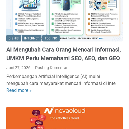
h
t
i
e
l
r
a
n
n
e
g
t
BISNIS
INTERNET
TECHNO
a
B
n
AI Mengubah Cara Orang Mencari Informasi,
i
D
s
UMKM Perlu Memahami SEO, AEO, dan GEO
e
n
Juni 27, 2026
Posting Komentar
t
i
i
Perkembangan Artificial Intelligence (AI) mulai
s
k
mengubah cara masyarakat mencari informasi di inte…
H
-
Read more »
A
U
D
I
T
e
M
T
t
e
e
i
n
l
k
g
k