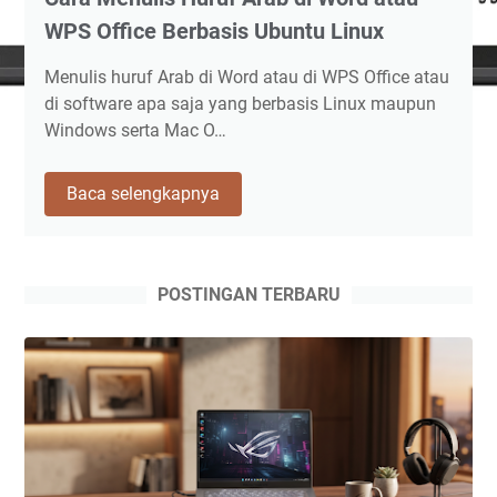
WPS Office Berbasis Ubuntu Linux
Menulis huruf Arab di Word atau di WPS Office atau
di software apa saja yang berbasis Linux maupun
Windows serta Mac O…
Cara
Baca selengkapnya
Menulis
Huruf
Arab
di
POSTINGAN TERBARU
Word
atau
WPS
Office
Berbasis
Ubuntu
Linux