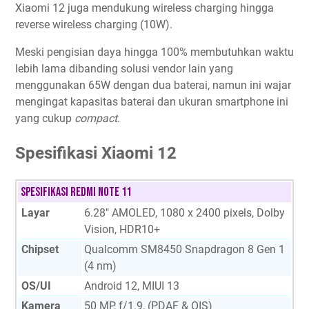
Xiaomi 12 juga mendukung wireless charging hingga
reverse wireless charging (10W).
Meski pengisian daya hingga 100% membutuhkan waktu
lebih lama dibanding solusi vendor lain yang
menggunakan 65W dengan dua baterai, namun ini wajar
mengingat kapasitas baterai dan ukuran smartphone ini
yang cukup
compact
.
Spesifikasi Xiaomi 12
SPESIFIKASI REDMI NOTE 11
Layar
6.28" AMOLED, 1080 x 2400 pixels, Dolby
Vision, HDR10+
Chipset
Qualcomm SM8450 Snapdragon 8 Gen 1
(4 nm)
OS/UI
Android 12, MIUI 13
Kamera
50 MP, f/1.9, (PDAF & OIS)